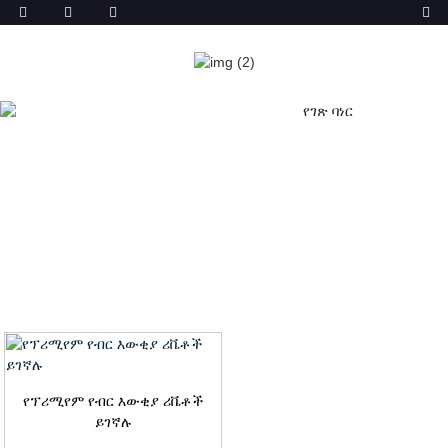
RIVETSን ያነጋግሩ
ቤት
ምርቶች
የኤሌክትሪክ እውቂያዎች
Rivetsን ያነጋግሩ
የፕሪሚየም የብር እውቂያ ሪቬቶች
ይገኛሉ