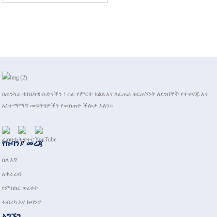
በጠንካራ ቴክኒካዊ ቡድናችን ፣ ሰፊ የምርት ክልል እና ለፈጠራ ቁርጠኝነት ለደንበኞች የተቀናጁ እና
አስተማማኝ መፍትሄዎችን የመስጠት ችሎታ አለን።
የኩባንያ መረጃ
ስለ እኛ
አቀራረብ
የምስክር ወረቀት
ፋብሪካ እና ኩባንያ
አግኙን